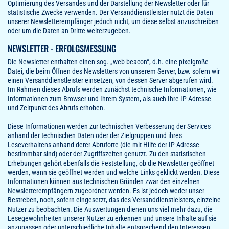
Optimierung des Versandes und der Darstellung der Newsletter oder für
statistische Zwecke verwenden. Der Versanddienstleister nutzt die Daten
unserer Newsletterempfänger jedoch nicht, um diese selbst anzuschreiben
oder um die Daten an Dritte weiterzugeben.
NEWSLETTER - ERFOLGSMESSUNG
Die Newsletter enthalten einen sog. „web-beacon“, d.h. eine pixelgroße
Datei, die beim Öffnen des Newsletters von unserem Server, bzw. sofern wir
einen Versanddienstleister einsetzen, von dessen Server abgerufen wird.
Im Rahmen dieses Abrufs werden zunächst technische Informationen, wie
Informationen zum Browser und Ihrem System, als auch Ihre IP-Adresse
und Zeitpunkt des Abrufs erhoben.
Diese Informationen werden zur technischen Verbesserung der Services
anhand der technischen Daten oder der Zielgruppen und ihres
Leseverhaltens anhand derer Abruforte (die mit Hilfe der IP-Adresse
bestimmbar sind) oder der Zugriffszeiten genutzt. Zu den statistischen
Erhebungen gehört ebenfalls die Feststellung, ob die Newsletter geöffnet
werden, wann sie geöffnet werden und welche Links geklickt werden. Diese
Informationen können aus technischen Gründen zwar den einzelnen
Newsletterempfängern zugeordnet werden. Es ist jedoch weder unser
Bestreben, noch, sofern eingesetzt, das des Versanddienstleisters, einzelne
Nutzer zu beobachten. Die Auswertungen dienen uns viel mehr dazu, die
Lesegewohnheiten unserer Nutzer zu erkennen und unsere Inhalte auf sie
anzupassen oder unterschiedliche Inhalte entsprechend den Interessen