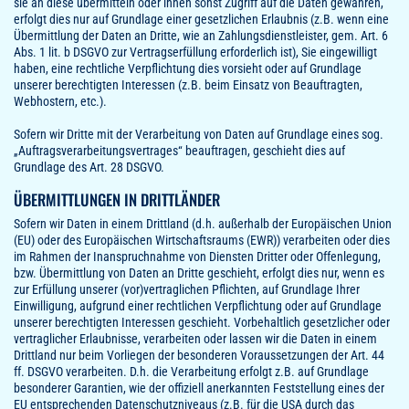
sie an diese übermitteln oder ihnen sonst Zugriff auf die Daten gewähren,
erfolgt dies nur auf Grundlage einer gesetzlichen Erlaubnis (z.B. wenn eine
Übermittlung der Daten an Dritte, wie an Zahlungsdienstleister, gem. Art. 6
Abs. 1 lit. b DSGVO zur Vertragserfüllung erforderlich ist), Sie eingewilligt
haben, eine rechtliche Verpflichtung dies vorsieht oder auf Grundlage
unserer berechtigten Interessen (z.B. beim Einsatz von Beauftragten,
Webhostern, etc.).
Sofern wir Dritte mit der Verarbeitung von Daten auf Grundlage eines sog.
„Auftragsverarbeitungsvertrages“ beauftragen, geschieht dies auf
Grundlage des Art. 28 DSGVO.
ÜBERMITTLUNGEN IN DRITTLÄNDER
Sofern wir Daten in einem Drittland (d.h. außerhalb der Europäischen Union
(EU) oder des Europäischen Wirtschaftsraums (EWR)) verarbeiten oder dies
im Rahmen der Inanspruchnahme von Diensten Dritter oder Offenlegung,
bzw. Übermittlung von Daten an Dritte geschieht, erfolgt dies nur, wenn es
zur Erfüllung unserer (vor)vertraglichen Pflichten, auf Grundlage Ihrer
Einwilligung, aufgrund einer rechtlichen Verpflichtung oder auf Grundlage
unserer berechtigten Interessen geschieht. Vorbehaltlich gesetzlicher oder
vertraglicher Erlaubnisse, verarbeiten oder lassen wir die Daten in einem
Drittland nur beim Vorliegen der besonderen Voraussetzungen der Art. 44
ff. DSGVO verarbeiten. D.h. die Verarbeitung erfolgt z.B. auf Grundlage
besonderer Garantien, wie der offiziell anerkannten Feststellung eines der
EU entsprechenden Datenschutzniveaus (z.B. für die USA durch das