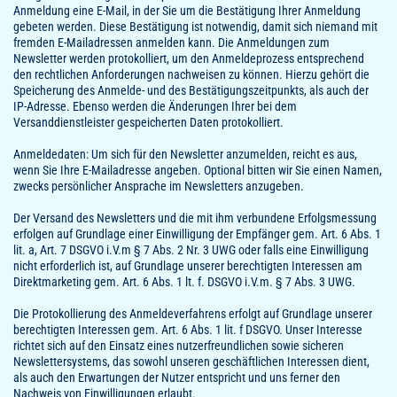
Anmeldung eine E-Mail, in der Sie um die Bestätigung Ihrer Anmeldung
gebeten werden. Diese Bestätigung ist notwendig, damit sich niemand mit
fremden E-Mailadressen anmelden kann. Die Anmeldungen zum
Newsletter werden protokolliert, um den Anmeldeprozess entsprechend
den rechtlichen Anforderungen nachweisen zu können. Hierzu gehört die
Speicherung des Anmelde- und des Bestätigungszeitpunkts, als auch der
IP-Adresse. Ebenso werden die Änderungen Ihrer bei dem
Versanddienstleister gespeicherten Daten protokolliert.
Anmeldedaten: Um sich für den Newsletter anzumelden, reicht es aus,
wenn Sie Ihre E-Mailadresse angeben. Optional bitten wir Sie einen Namen,
zwecks persönlicher Ansprache im Newsletters anzugeben.
Der Versand des Newsletters und die mit ihm verbundene Erfolgsmessung
erfolgen auf Grundlage einer Einwilligung der Empfänger gem. Art. 6 Abs. 1
lit. a, Art. 7 DSGVO i.V.m § 7 Abs. 2 Nr. 3 UWG oder falls eine Einwilligung
nicht erforderlich ist, auf Grundlage unserer berechtigten Interessen am
Direktmarketing gem. Art. 6 Abs. 1 lt. f. DSGVO i.V.m. § 7 Abs. 3 UWG.
Die Protokollierung des Anmeldeverfahrens erfolgt auf Grundlage unserer
berechtigten Interessen gem. Art. 6 Abs. 1 lit. f DSGVO. Unser Interesse
richtet sich auf den Einsatz eines nutzerfreundlichen sowie sicheren
Newslettersystems, das sowohl unseren geschäftlichen Interessen dient,
als auch den Erwartungen der Nutzer entspricht und uns ferner den
Nachweis von Einwilligungen erlaubt.