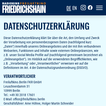
DE
EN
DATENSCHUTZ­ERKLÄRUNG
Diese Datenschutzerklärung klärt Sie über die Art, den Umfang und Zweck
der Verarbeitung von personenbezogenen Daten (nachfolgend kurz
„Daten“) innerhalb unseres Onlineangebotes und der mit ihm verbundenen
Webseiten, Funktionen und Inhalte sowie externen Onlinepräsenzen, wie
z.B. unser Social Media Profile auf (nachfolgend gemeinsam bezeichnet als
„Onlineangebot“). Im Hinblick auf die verwendeten Begrifflichkeiten, wie
z.B. „Verarbeitung“ oder „Verantwortlicher“ verweisen wir auf die
Definitionen im Art. 4 der Datenschutzgrundverordnung (DSGVO).
VERANTWORTLICHER
Freiluftkino.Berlin FKR GmbH
Leuschnerdamm 31
10999 Berlin
Tel.: +49 30 2018 17601
E-Mail: office@freiluftkino.berlin
Geschäfsführer: Arne Höhne, Holger Martin Schneider