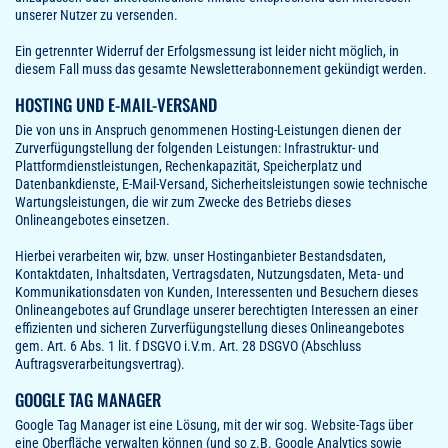
unserer Nutzer zu versenden.
Ein getrennter Widerruf der Erfolgsmessung ist leider nicht möglich, in
diesem Fall muss das gesamte Newsletterabonnement gekündigt werden.
HOSTING UND E-MAIL-VERSAND
Die von uns in Anspruch genommenen Hosting-Leistungen dienen der
Zurverfügungstellung der folgenden Leistungen: Infrastruktur- und
Plattformdienstleistungen, Rechenkapazität, Speicherplatz und
Datenbankdienste, E-Mail-Versand, Sicherheitsleistungen sowie technische
Wartungsleistungen, die wir zum Zwecke des Betriebs dieses
Onlineangebotes einsetzen.
Hierbei verarbeiten wir, bzw. unser Hostinganbieter Bestandsdaten,
Kontaktdaten, Inhaltsdaten, Vertragsdaten, Nutzungsdaten, Meta- und
Kommunikationsdaten von Kunden, Interessenten und Besuchern dieses
Onlineangebotes auf Grundlage unserer berechtigten Interessen an einer
effizienten und sicheren Zurverfügungstellung dieses Onlineangebotes
gem. Art. 6 Abs. 1 lit. f DSGVO i.V.m. Art. 28 DSGVO (Abschluss
Auftragsverarbeitungsvertrag).
GOOGLE TAG MANAGER
Google Tag Manager ist eine Lösung, mit der wir sog. Website-Tags über
eine Oberfläche verwalten können (und so z.B. Google Analytics sowie