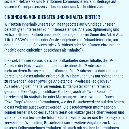
sozialen Netzwerke und Plattformen kommunizieren, z.B. Beiträge auf
unseren Onlinepräsenzen verfassen oder uns Nachrichten zusenden.
EINBINDUNG VON DIENSTEN UND INHALTEN DRITTER
Wir setzen innerhalb unseres Onlineangebotes auf Grundlage unserer
berechtigten Interessen (d.h. Interesse an der Analyse, Optimierung und
wirtschaftlichem Betrieb unseres Onlineangebotes im Sinne des Art. 6 Abs.
1 lit. f. DSGVO) Inhalts- oder Serviceangebote von Drittanbietern ein, um
deren Inhalte und Services, wie z.B. Videos oder Schriftarten einzubinden
(nachfolgend einheitlich bezeichnet als “Inhalte”).
Dies setzt immer voraus, dass die Drittanbieter dieser Inhalte, die IP-
Adresse der Nutzer wahrnehmen, da sie ohne die IP-Adresse die Inhalte
nicht an deren Browser senden könnten. Die IP-Adresse ist damit für die
Darstellung dieser Inhalte erforderlich. Wir bemühen uns nur solche Inhalte
zu verwenden, deren jeweilige Anbieter die IP-Adresse lediglich zur
Auslieferung der Inhalte verwenden. Drittanbieter können ferner so
genannte Pixel-Tags (unsichtbare Grafiken, auch als "Web Beacons"
bezeichnet) für statistische oder Marketingzwecke verwenden. Durch die
"Pixel-Tags" können Informationen, wie der Besucherverkehr auf den Seiten
dieser Website ausgewertet werden. Die pseudonymen Informationen
können ferner in Cookies auf dem Gerät der Nutzer gespeichert werden und
unter anderem technische Informationen zum Browser und Betriebssystem,
verweisende Webseiten, Besuchszeit sowie weitere Angaben zur Nutzung
unseres Onlineangebotes enthalten, als auch mit solchen Informationen