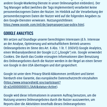
andere Google-Marketing-Dienste in unser Onlineangebot einbinden). Der
Tag Manager selbst (welches die Tags implementiert) verarbeitet keine
personenbezogenen Daten der Nutzer. Im Hinblick auf die Verarbeitung der
personenbezogenen Daten der Nutzer wird auf die folgenden Angaben zu
den Google-Diensten verwiesen. Nutzungsrichtlinien:
https://www.google.com/intl/de/tagmanager/use-policy.html
.
GOOGLE ANALYTICS
Wir setzen auf Grundlage unserer berechtigten Interessen (d.h. Interesse
an der Analyse, Optimierung und wirtschaftlichem Betrieb unseres
Onlineangebotes im Sinne des Art. 6 Abs. 1 lit. f. DSGVO) Google Analytics,
einen Webanalysedienst der Google LLC („Google“) ein. Google verwendet
Cookies. Die durch das Cookie erzeugten Informationen über Benutzung
des Onlineangebotes durch die Nutzer werden in der Regel an einen Server
von Google in den USA übertragen und dort gespeichert.
Google ist unter dem Privacy-Shield-Abkommen zertifiziert und bietet
hierdurch eine Garantie, das europäische Datenschutzrecht einzuhalten
(
https://www.privacyshield.gov/participant?
id=a2zt000000001L5AAI&status=Active
).
Google wird diese Informationen in unserem Auftrag benutzen, um die
Nutzung unseres Onlineangebotes durch die Nutzer auszuwerten, um
Reports über die Aktivitäten innerhalb dieses Onlineangebotes