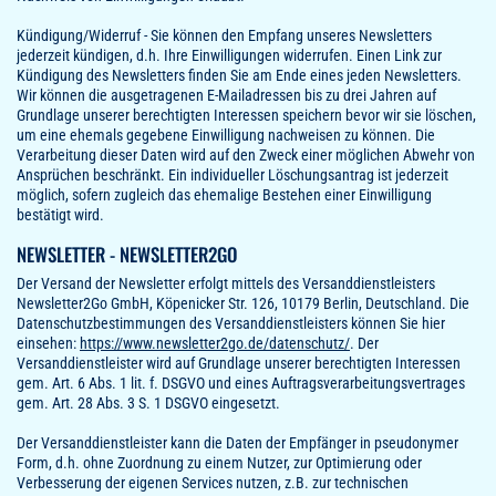
Kündigung/Widerruf - Sie können den Empfang unseres Newsletters
jederzeit kündigen, d.h. Ihre Einwilligungen widerrufen. Einen Link zur
Kündigung des Newsletters finden Sie am Ende eines jeden Newsletters.
Wir können die ausgetragenen E-Mailadressen bis zu drei Jahren auf
Grundlage unserer berechtigten Interessen speichern bevor wir sie löschen,
um eine ehemals gegebene Einwilligung nachweisen zu können. Die
Verarbeitung dieser Daten wird auf den Zweck einer möglichen Abwehr von
Ansprüchen beschränkt. Ein individueller Löschungsantrag ist jederzeit
möglich, sofern zugleich das ehemalige Bestehen einer Einwilligung
bestätigt wird.
NEWSLETTER - NEWSLETTER2GO
Der Versand der Newsletter erfolgt mittels des Versanddienstleisters
Newsletter2Go GmbH, Köpenicker Str. 126, 10179 Berlin, Deutschland. Die
Datenschutzbestimmungen des Versanddienstleisters können Sie hier
einsehen:
https://www.newsletter2go.de/datenschutz/
. Der
Versanddienstleister wird auf Grundlage unserer berechtigten Interessen
gem. Art. 6 Abs. 1 lit. f. DSGVO und eines Auftragsverarbeitungsvertrages
gem. Art. 28 Abs. 3 S. 1 DSGVO eingesetzt.
Der Versanddienstleister kann die Daten der Empfänger in pseudonymer
Form, d.h. ohne Zuordnung zu einem Nutzer, zur Optimierung oder
Verbesserung der eigenen Services nutzen, z.B. zur technischen