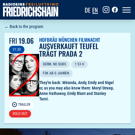
DE
EN
← Back to the program
FRI
19.06
HOFBRÄU MÜNCHEN FILMNACHT
AUSVERKAUFT TEUFEL
21:30
TRÄGT PRADA 2
GERM. NO SUBS
1:53 H
FSK AB 0 JAHREN
They're back: Miranda, Andy, Emily and Nigel
or, as you may also know them: Meryl Streep,
Anne Hathaway, Emily Blunt and Stanley
Tucci.
TRAILER
SOLD OUT