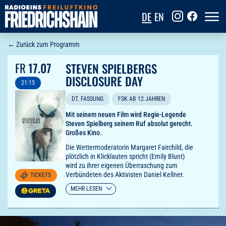
DE
EN
← Zurück zum Programm
FR
17.07
STEVEN SPIELBERGS
DISCLOSURE DAY
21:15
DT. FASSUNG
FSK AB 12 JAHREN
Mit seinem neuen Film wird Regie-Legende
Steven Spielberg seinem Ruf absolut gerecht.
Großes Kino.
Die Wettermoderatorin Margaret Fairchild, die
plötzlich in Klicklauten spricht (Emily Blunt)
wird zu ihrer eigenen Überraschung zum
Verbündeten des Aktivisten Daniel Kellner.
TICKETS
"Ein weiterer Blockbuster-Triumph von
MEHR LESEN
Spielberg, eine willkommene Rückkehr zu
jenem Genre, das er wie kein anderer
beherrscht, und ein wahrhaft Gänsehaut
erzeugendes, tiefgründiges Erlebnis, das uns