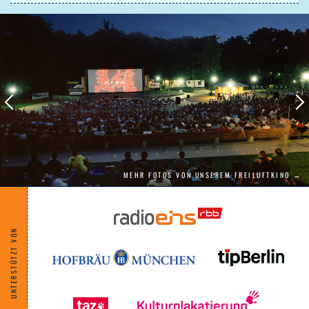
Verwirrungen vorprogrammiert sind. Mit den,
wie kann es anders sein, großen Hits von
ABBA ist "Mamma Mia" ein musikalisches
Feuerwerk, der Herzschmerz in eine Party
verwandelt. Diese Hochzeit rockt!
"Ein unwiderstehliches Feuerwerk aus Liebe,
Lachen und mitreißender Musik. 'Mamma
Mia' ist eine mitreißende Achterbahnfahrt
voller Charme und Lebensfreude." FilmMania
MEHR FOTOS VON UNSEREM FREILUFTKINO →
UNTERSTÜTZT VON