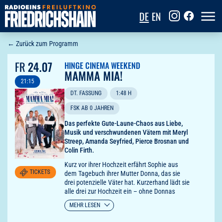
DE
EN
← Zurück zum Programm
FR
24.07
HINGE CINEMA WEEKEND
MAMMA MIA!
21:15
DT. FASSUNG
1:48 H
FSK AB 0 JAHREN
Das perfekte Gute-Laune-Chaos aus Liebe,
Musik und verschwundenen Vätern mit Meryl
Streep, Amanda Seyfried, Pierce Brosnan und
Colin Firth.
Kurz vor ihrer Hochzeit erfährt Sophie aus
TICKETS
dem Tagebuch ihrer Mutter Donna, das sie
drei potenzielle Väter hat. Kurzerhand lädt sie
alle drei zur Hochzeit ein – ohne Donnas
Wissen! Eine griechische Insel wird zum
MEHR LESEN
Schauplatz einer turbulenten Suche nach der
Wahrheit, bei der singende und tanzende