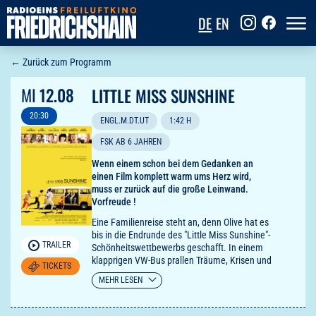
DE
EN
← Zurück zum Programm
MI
12.08
LITTLE MISS SUNSHINE
20:30
ENGL.M.DT.UT
1:42 H
FSK AB 6 JAHREN
Wenn einem schon bei dem Gedanken an
einen Film komplett warm ums Herz wird,
muss er zurück auf die große Leinwand.
Vorfreude !
Eine Familienreise steht an, denn Olive hat es
bis in die Endrunde des "Little Miss Sunshine"-
TRAILER
Schönheitswettbewerbs geschafft. In einem
klapprigen VW-Bus prallen Träume, Krisen und
TICKETS
Eigenheiten aufeinander – vom
MEHR LESEN
erfolgsbesessenen Vater bis zum
schweigsamen Sohn (Paul Dano) und einem
drogensüchtigen Onkel, der allen die Welt